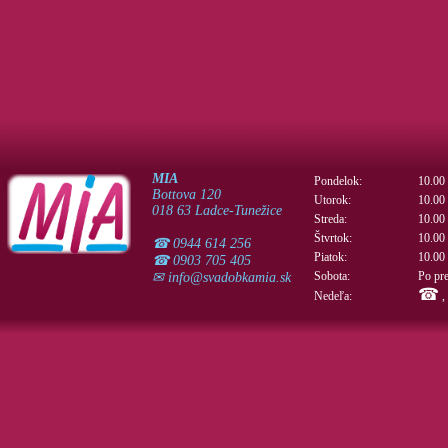
MIA
Pondelok:
10.00 
Bottova 120
Utorok:
10.00 
018 63 Ladce-Tunežice
Streda:
10.00 
Štvrtok:
10.00 
☎ 0944 614 256
Piatok:
10.00 
☎ 0903 705 405
Sobota:
Po pr
✉
info@svadobkamia.sk
☎
Nedeľa:
,